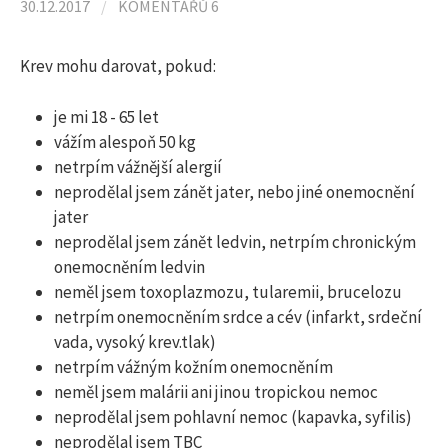
l
30.12.2017
/
KOMENTÁŘŮ 6
e
Krev mohu darovat, pokud:
je mi 18 ­- 65 let
d
vážím alespoň 50 kg
netrpím vážnější alergií
á
neprodělal jsem zánět jater, nebo jiné onemocnění
jater
neprodělal jsem zánět ledvin, netrpím chronickým
v
onemocněním ledvin
neměl jsem toxoplazmozu, tularemii, brucelozu
á
netrpím onemocněním srdce a cév (infarkt, srdeční
vada, vysoký krev.tlak)
n
netrpím vážným kožním onemocněním
neměl jsem malárii ani jinou tropickou nemoc
neprodělal jsem pohlavní nemoc (kapavka, syfilis)
í
neprodělal jsem TBC