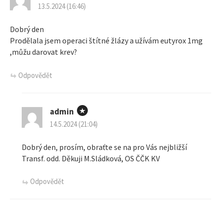
13.5.2024 (16:46)
Dobrý den
Prodělala jsem operaci štítné žlázy a užívám eutyrox 1mg
,můžu darovat krev?
Odpovědět
admin
14.5.2024 (21:04)
Dobrý den, prosím, obraťte se na pro Vás nejbližší
Transf. odd. Děkuji M.Sládková, OS ČČK KV
Odpovědět