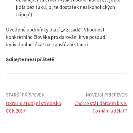
jídla bez tuku, pijte dostatek nealkoholických
nápojů)
Uvedené podmínky platí „v zásadě“. Vhodnost
konkrétního člověka pro darování krve posoudí
individuálně lékař na transfúzní stanici.
Sdílejte mezi přátelé
STARŠÍ PŘÍSPĚVEK
NOVĚJŠÍ PŘÍSPĚVEK
Okresní studijní středisko
Chci se stát dárcem krve.
ČČK 2017
Co mám udělat?
N
a