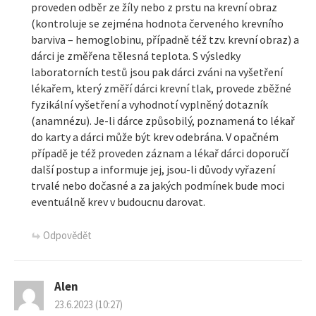
proveden odběr ze žíly nebo z prstu na krevní obraz
ř
(kontroluje se zejména hodnota červeného krevního
barviva – hemoglobinu, případně též tzv. krevní obraz) a
í
dárci je změřena tělesná teplota. S výsledky
laboratorních testů jsou pak dárci zváni na vyšetření
s
lékařem, který změří dárci krevní tlak, provede zběžné
fyzikální vyšetření a vyhodnotí vyplněný dotazník
p
(anamnézu). Je-li dárce způsobilý, poznamená to lékař
do karty a dárci může být krev odebrána. V opačném
ě
případě je též proveden záznam a lékař dárci doporučí
další postup a informuje jej, jsou-li důvody vyřazení
v
trvalé nebo dočasné a za jakých podmínek bude moci
eventuálně krev v budoucnu darovat.
k
Odpovědět
y
Alen
23.6.2023 (10:27)