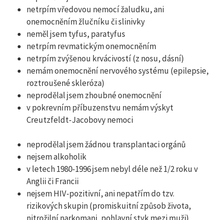
netrpím vředovou nemocí žaludku, ani
onemocněním žlučníku či slinivky
neměl jsem tyfus, paratyfus
netrpím revmatickým onemocněním
netrpím zvýšenou krvácivostí (z nosu, dásní)
nemám onemocnění nervového systému (epilepsie,
roztroušené skleróza)
neprodělal jsem zhoubné onemocnění
v pokrevním příbuzenstvu nemám výskyt
Creutzfeldt-Jacobovy nemoci
neprodělal jsem žádnou transplantaci orgánů
nejsem alkoholik
v letech 1980-1996 jsem nebyl déle než 1/2 roku v
Anglii či Francii
nejsem HIV-pozitivní, ani nepatřím do tzv.
rizikových skupin (promiskuitní způsob života,
nitrožilní narkomani, pohlavní styk mezi muži)