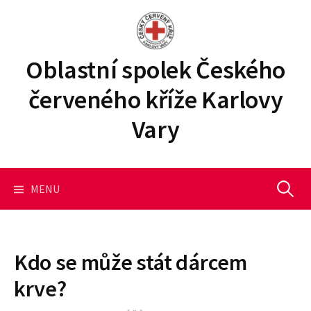
P
ř
e
j
Oblastní spolek Českého
í
červeného kříže Karlovy
t
k
Vary
o
b
s
a
MENU
V
h
u
y
w
e
Kdo se může stát dárcem
b
h
krve?
u