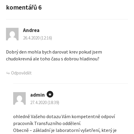
komentářů 6
v
i
Andrea
g
26.4.2020 (12:16)
a
Dobrý den mohla bych darovat krev pokud jsem
chudokrevná ale toho času s dobrou hladinou?
c
Odpovědět
e
p
admin
r
27.4.2020 (18:39)
o
ohledně Vašeho dotazu Vám kompetentně odpoví
pracovník Transfuzního oddělení.
p
Obecně – základní je laboratorní vyšetření, který je