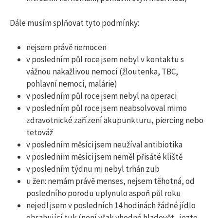
Dále musím splňovat tyto podmínky:
nejsem právě nemocen
v posledním půl roce jsem nebyl v kontaktu s
vážnou nakažlivou nemocí (žloutenka, TBC,
pohlavní nemoci, malárie)
v posledním půl roce jsem nebyl na operaci
v posledním půl roce jsem neabsolvoval mimo
zdravotnické zařízení akupunkturu, piercing nebo
tetováž
v posledním měsíci jsem neužíval antibiotika
v posledním měsíci jsem neměl přisáté klíště
v posledním týdnu mi nebyl trhán zub
u žen: nemám právě menses, nejsem těhotná, od
posledního porodu uplynulo aspoň půl roku
nejedl jsem v posledních 14 hodinách žádné jídlo
obsahující tuk (není však vhodné hladovět, ­ jezte