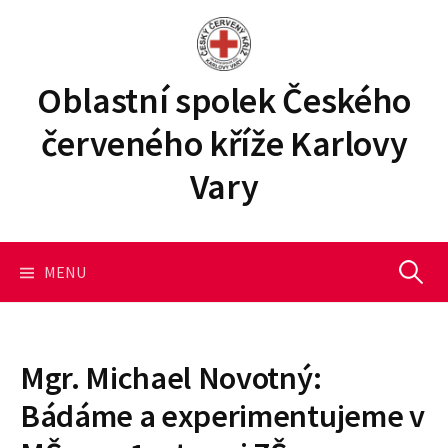
P
ř
e
j
Oblastní spolek Českého
í
červeného kříže Karlovy
t
k
Vary
o
b
s
a
MENU
V
h
u
y
w
e
Mgr. Michael Novotný:
b
h
Bádáme a experimentujeme v
u