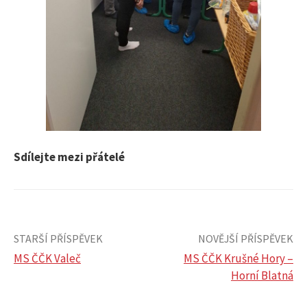
Sdílejte mezi přátelé
STARŠÍ PŘÍSPĚVEK
NOVĚJŠÍ PŘÍSPĚVEK
MS ČČK Valeč
MS ČČK Krušné Hory –
Horní Blatná
N