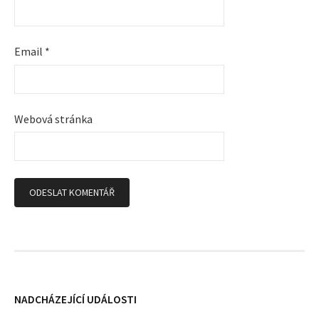
p
ř
Email
*
í
s
Webová stránka
p
ě
v
k
y
NADCHÁZEJÍCÍ UDÁLOSTI