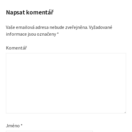
a
Napsat komentář
v
Vaše emailová adresa nebude zveřejněna.
Vyžadované
i
informace jsou označeny
*
g
Komentář
a
c
e
p
r
o
Jméno
*