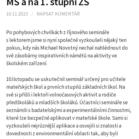
MŠ a na 1. stupni ZŠ
l
10.11.2023
/
NAPSAT KOMENTÁŘ
e
Po pohybových chvilkách z říjnového semináře
d
s lektorem jsme si nyní společně vyzkoušeli nějaký ten
pokus, kdy nás Michael Novotný nechal nahlédnout do
své zásobárny inspirativních námětů na aktivity ve
á
školském zařízení.
v
10.listopadu se uskutečnil seminář určený pro učitele
mateřských škol a prvních stupňů základních škol. Na
své si přišli i lektoři volnočasových aktivit a rodiče
á
předškoláků a mladších školáků. Účastníci semináře se
seznámili s badatelskými a experimentálními činnostmi,
n
které lze bezpečně aplikovat v mateřské škole. Sami si
vyzkoušeli nejrůznější aplikace a osvojili si znalosti a
í
dovednosti z environmentální oblasti tak, aby byli