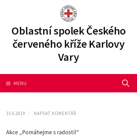
P
ř
e
j
Oblastní spolek Českého
í
červeného kříže Karlovy
t
k
Vary
o
b
s
a
MENU
V
h
u
y
w
e
15.6.2019
/
NAPSAT KOMENTÁŘ
b
h
u
Akce „Pomáhejme s radostí!“