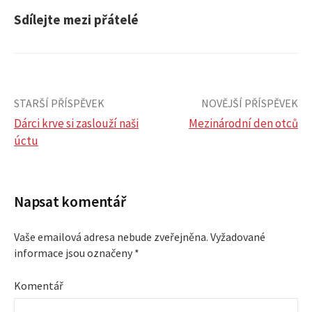
Sdílejte mezi přátelé
STARŠÍ PŘÍSPĚVEK
NOVĚJŠÍ PŘÍSPĚVEK
Dárci krve si zaslouží naši
Mezinárodní den otců
úctu
N
a
Napsat komentář
v
Vaše emailová adresa nebude zveřejněna.
Vyžadované
i
informace jsou označeny
*
g
Komentář