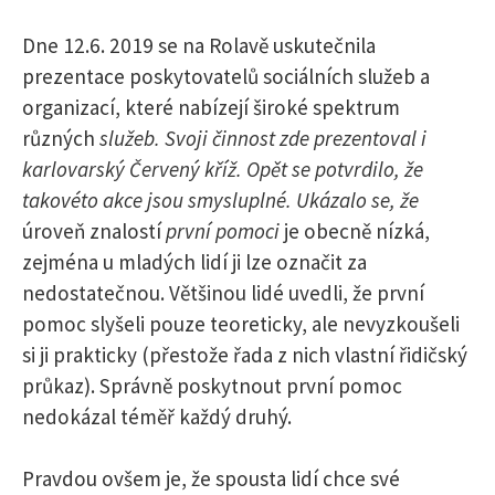
l
Dne 12.6. 2019 se na Rolavě uskutečnila
e
prezentace poskytovatelů sociálních služeb a
organizací, které nabízejí široké spektrum
různých
služeb. Svoji činnost zde prezentoval i
d
karlovarský Červený kříž. Opět se potvrdilo, že
takovéto akce jsou smysluplné. Ukázalo se, že
á
úroveň znalostí
první pomoci
je obecně nízká,
zejména u mladých lidí ji lze označit za
v
nedostatečnou. Většinou lidé uvedli, že první
pomoc slyšeli pouze teoreticky, ale nevyzkoušeli
á
si ji prakticky (přestože řada z nich vlastní řidičský
průkaz). Správně poskytnout první pomoc
n
nedokázal téměř každý druhý.
í
Pravdou ovšem je, že spousta lidí chce své