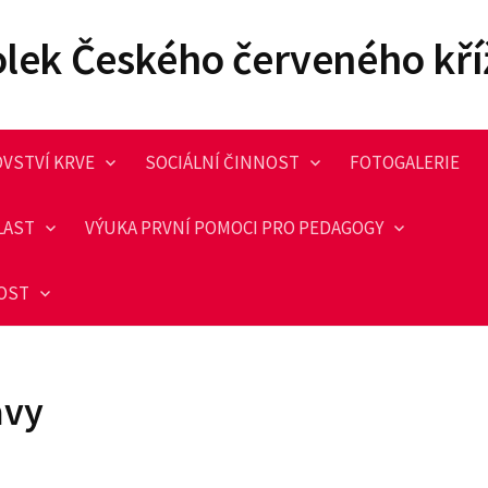
olek Českého červeného kří
VSTVÍ KRVE
SOCIÁLNÍ ČINNOST
FOTOGALERIE
LAST
VÝUKA PRVNÍ POMOCI PRO PEDAGOGY
NOST
avy