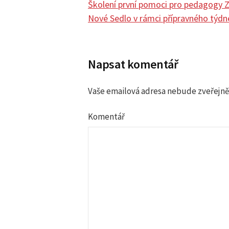
Školení první pomoci pro pedagogy 
Nové Sedlo v rámci přípravného týdn
N
a
Napsat komentář
v
Vaše emailová adresa nebude zveřejně
i
Komentář
g
a
c
e