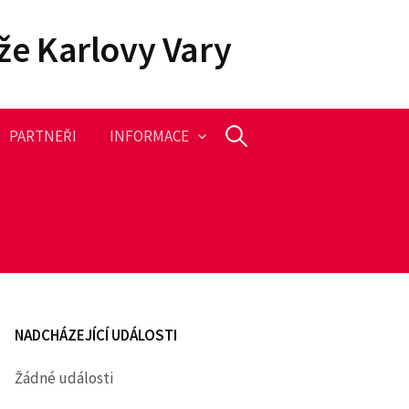
že Karlovy Vary
PARTNEŘI
INFORMACE
V
y
h
l
NADCHÁZEJÍCÍ UDÁLOSTI
e
Žádné události