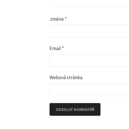
p
r
Jméno
*
o
p
Email
*
ř
í
Webová stránka
s
p
ě