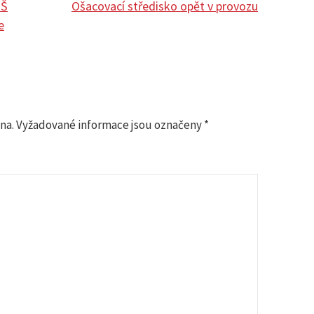
ZŠ
Ošacovací středisko opět v provozu
e
na.
Vyžadované informace jsou označeny
*