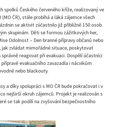
ch spolků Českého červeného kříže, realizovaný ve
 (MO ČR), stále probíhá a láká zájemce všech
dnin se aktivit zúčastnilo již přibližně 150 osob.
ým skupinám. Děti se formou zážitkových her,
Mise Odolnost – Den branné přípravy občanů nebo
y, jak zvládat mimořádné situace, poskytovat
 správně reagovat při evakuaci. Dospělí účastníci
, přípravě evakuačního zavazadla i nácvikům
povodně nebo blackouty.
lasy a díky spolupráci s MO ČR bude pokračovat i v
co nejširší okruh zájemců. Projekt je realizován s
ré se tak podílí na zvyšování bezpečnostního