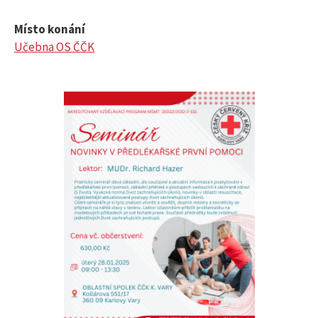
Místo konání
Učebna OS ČČK