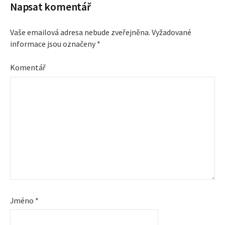
Napsat komentář
i
Vaše emailová adresa nebude zveřejněna.
Vyžadované
g
informace jsou označeny
*
a
Komentář
c
e
p
r
o
p
Jméno
*
ř