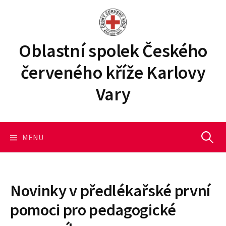
P
ř
e
j
Oblastní spolek Českého
í
červeného kříže Karlovy
t
k
Vary
o
b
s
a
MENU
V
h
u
y
w
e
Novinky v předlékařské první
b
h
pomoci pro pedagogické
u