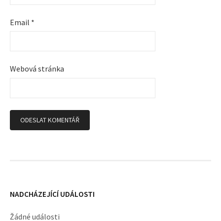
í
Email
*
s
p
Webová stránka
ě
v
k
y
NADCHÁZEJÍCÍ UDÁLOSTI
Žádné události