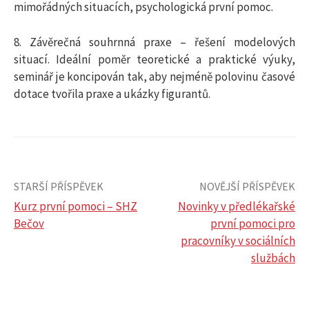
mimořádných situacích, psychologická první pomoc.
8. Závěrečná souhrnná praxe – řešení modelových
situací. Ideální poměr teoretické a praktické výuky,
seminář je koncipován tak, aby nejméně polovinu časové
dotace tvořila praxe a ukázky figurantů.
STARŠÍ PŘÍSPĚVEK
NOVĚJŠÍ PŘÍSPĚVEK
Kurz první pomoci – SHZ
Novinky v předlékařské
Bečov
první pomoci pro
N
pracovníky v sociálních
službách
a
v