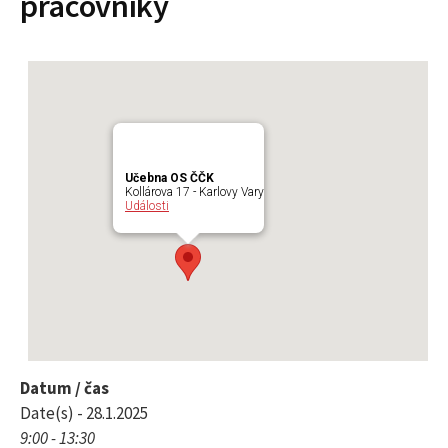
pracovníky
l
e
d
Učebna OS ČČK
á
Kollárova 17 - Karlovy Vary
Události
v
á
n
Datum / čas
Date(s) - 28.1.2025
í
9:00 - 13:30