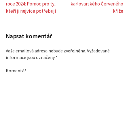
roce 2024: Pomoc pro ty,
karlovarského Červeného
N
kteří ji nejvíce potřebují
kříže
a
v
Napsat komentář
i
Vaše emailová adresa nebude zveřejněna.
Vyžadované
informace jsou označeny
*
g
Komentář
a
c
e
p
r