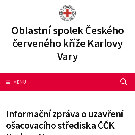
P
ř
e
j
Oblastní spolek Českého
í
červeného kříže Karlovy
t
k
Vary
o
b
s
a
MENU
V
h
u
y
w
e
Informační zpráva o uzavření
b
h
ošacovacího střediska ČČK
u