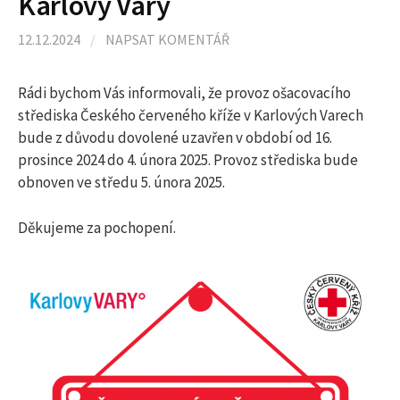
Karlovy Vary
l
12.12.2024
/
NAPSAT KOMENTÁŘ
e
Rádi bychom Vás informovali, že provoz ošacovacího
d
střediska Českého červeného kříže v Karlových Varech
bude z důvodu dovolené uzavřen v období od 16.
prosince 2024 do 4. února 2025. Provoz střediska bude
á
obnoven ve středu 5. února 2025.
v
Děkujeme za pochopení.
á
n
í