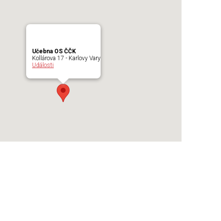
Učebna OS ČČK
Kollárova 17 - Karlovy Vary
Události