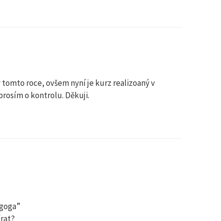
v tomto roce, ovšem nyní je kurz realizoaný v
prosím o kontrolu. Děkuji.
agoga”
rat?