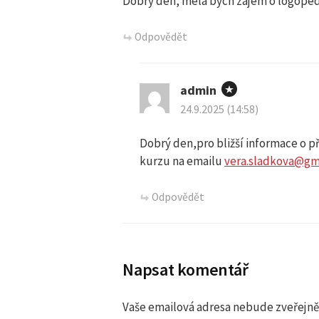
Dobry den, mela bych zajem o logopedi
Odpovědět
admin
24.9.2025 (14:58)
Dobrý den,pro bližší informace o 
kurzu na emailu
vera.sladkova@gm
Odpovědět
Napsat komentář
Vaše emailová adresa nebude zveřejně