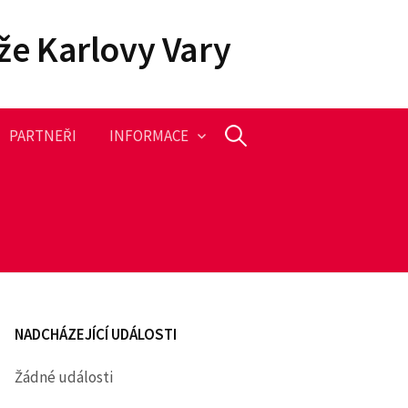
že Karlovy Vary
PARTNEŘI
INFORMACE
V
y
h
l
NADCHÁZEJÍCÍ UDÁLOSTI
e
Žádné události