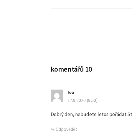
N
a
komentářů 10
v
Iva
i
17.9.2020 (9:50)
g
Dobrý den, nebudete letos pořádat S
a
Odpovědět