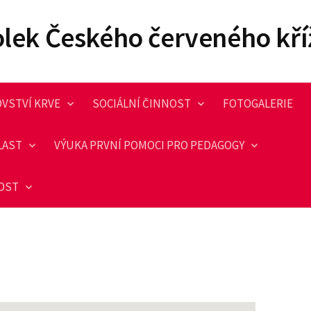
olek Českého červeného kří
VSTVÍ KRVE
SOCIÁLNÍ ČINNOST
FOTOGALERIE
LAST
VÝUKA PRVNÍ POMOCI PRO PEDAGOGY
NOST