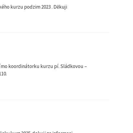
kého kurzu podzim 2023 . Děkuji
ímo koordinátorku kurzu pí. Sládkovou –
110.