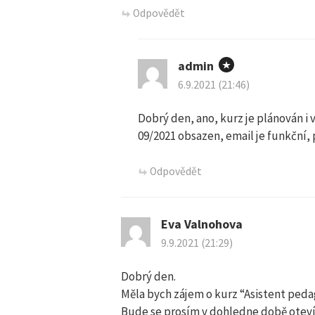
Odpovědět
p
ě
admin
6.9.2021 (21:46)
v
Dobrý den, ano, kurz je plánován i 
k
09/2021 obsazen, email je funkční, 
y
Odpovědět
Eva Valnohova
9.9.2021 (21:29)
Dobrý den.
Měla bych zájem o kurz “Asistent ped
Bude se prosím v dohledne době oteví