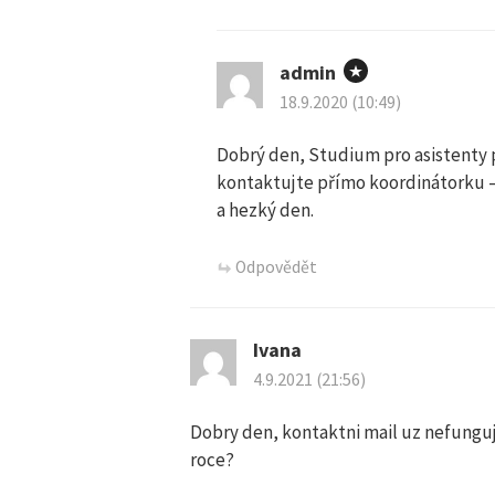
c
admin
e
18.9.2020 (10:49)
p
Dobrý den, Studium pro asistenty 
kontaktujte přímo koordinátorku 
r
a hezký den.
o
Odpovědět
p
Ivana
ř
4.9.2021 (21:56)
í
Dobry den, kontaktni mail uz nefunguj
roce?
s