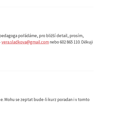
pedagoga pořádáme, pro bližší detail, prosím,
–
vera.sladkova@gmail.com
nebo 602 865 110. Děkuji
e. Mohu se zeptat bude-li kurz poradan i v tomto