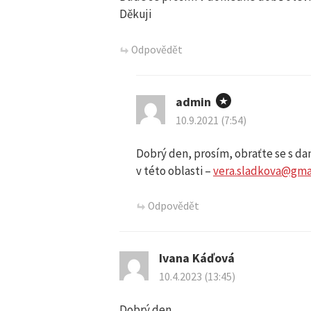
Děkuji
Odpovědět
admin
10.9.2021 (7:54)
Dobrý den, prosím, obraťte se s d
v této oblasti –
vera.sladkova@gma
Odpovědět
Ivana Káďová
10.4.2023 (13:45)
Dobrý den,