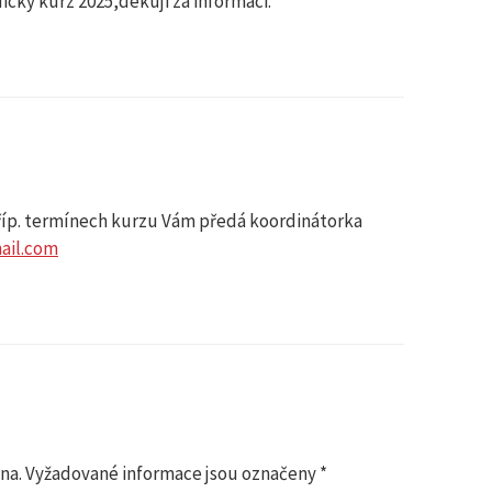
cky kurz 2025,dekuji za informaci.
příp. termínech kurzu Vám předá koordinátorka
ail.com
na.
Vyžadované informace jsou označeny
*