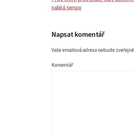
nabírá tempo
N
a
Napsat komentář
v
Vaše emailová adresa nebude zveřejně
i
Komentář
g
a
c
e