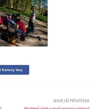
ž Karlovy Vary
NOVĚJŠÍ PŘÍSPĚVEK
tů
Moderní výuka první pomoci pomocí