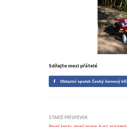
Sdílejte mezi přátelé
Oblastní spolek Český červený kří
STARŠÍ PŘÍSPĚVEK
První testy, první praxe: kurz asisten