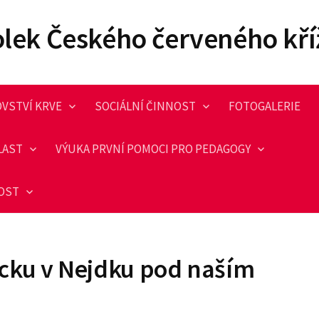
olek Českého červeného kří
VSTVÍ KRVE
SOCIÁLNÍ ČINNOST
FOTOGALERIE
LAST
VÝUKA PRVNÍ POMOCI PRO PEDAGOGY
NOST
cku v Nejdku pod naším