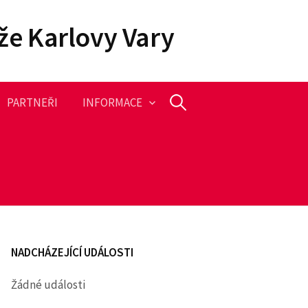
že Karlovy Vary
PARTNEŘI
INFORMACE
V
y
h
l
NADCHÁZEJÍCÍ UDÁLOSTI
e
Žádné události