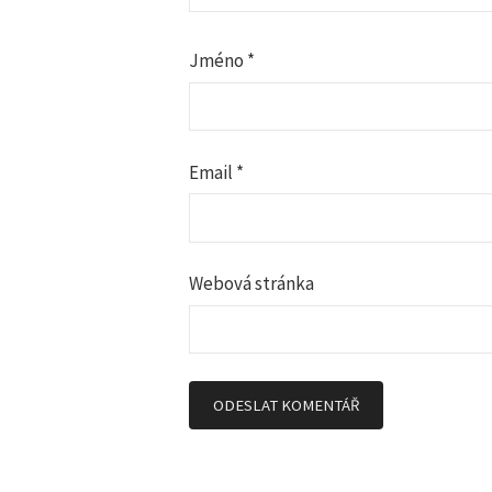
p
r
Jméno
*
o
p
Email
*
ř
í
Webová stránka
s
p
ě