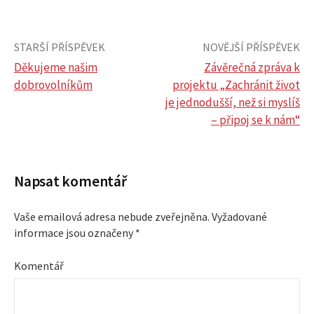
STARŠÍ PŘÍSPĚVEK
NOVĚJŠÍ PŘÍSPĚVEK
Děkujeme našim
Závěrečná zpráva k
dobrovolníkům
projektu „Zachránit život
N
je jednodušší, než si myslíš
– připoj se k nám“
a
v
Napsat komentář
i
Vaše emailová adresa nebude zveřejněna.
Vyžadované
g
informace jsou označeny
*
a
Komentář
c