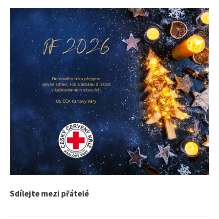
l
e
d
á
v
á
n
Sdílejte mezi přátelé
í