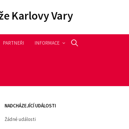
že Karlovy Vary
PARTNEŘI
INFORMACE
V
y
h
l
NADCHÁZEJÍCÍ UDÁLOSTI
e
Žádné události