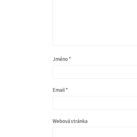
c
e
p
r
Jméno
*
o
p
Email
*
ř
í
Webová stránka
s