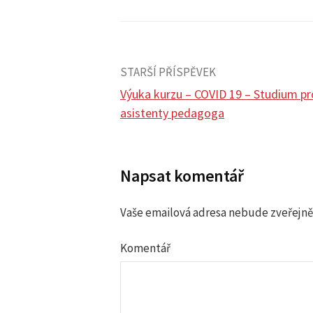
STARŠÍ PŘÍSPĚVEK
Výuka kurzu – COVID 19 – Studium pr
asistenty pedagoga
N
a
Napsat komentář
v
Vaše emailová adresa nebude zveřejně
i
Komentář
g
a