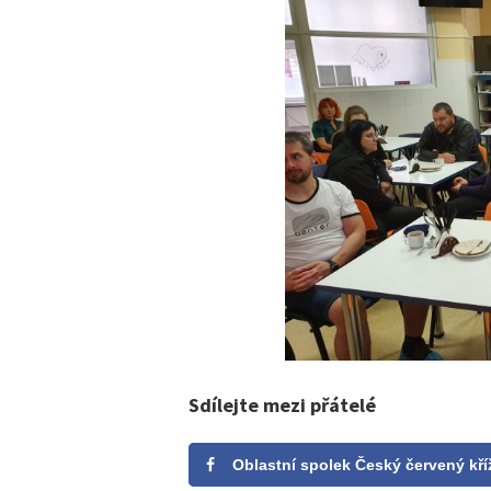
Sdílejte mezi přátelé
Oblastní spolek Český červený kří