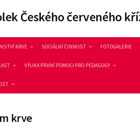
olek Českého červeného kří
VSTVÍ KRVE
SOCIÁLNÍ ČINNOST
FOTOGALERIE
LAST
VÝUKA PRVNÍ POMOCI PRO PEDAGOGY
NOST
m krve