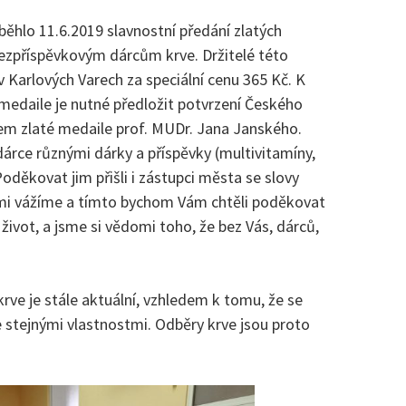
běhlo 11.6.2019 slavnostní předání zlatých
ezpříspěvkovým dárcům krve. Držitelé této
v Karlových Varech za speciální cenu 365 Kč. K
i medaile je nutné předložit potvrzení Českého
elem zlaté medaile prof. MUDr. Jana Janského.
árce různými dárky a příspěvky (multivitamíny,
Poděkovat jim přišli i zástupci města se slovy
elmi vážíme a tímto bychom Vám chtěli poděkovat
i život, a jsme si vědomi toho, že bez Vás, dárců,
krve je stále aktuální, vzhledem k tomu, že se
e stejnými vlastnostmi. Odběry krve jsou proto