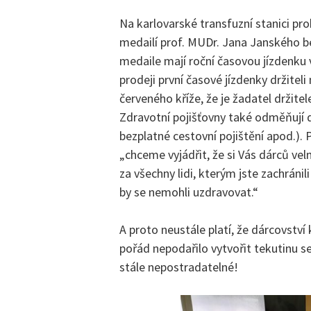
Na karlovarské transfuzní stanici pro
medailí prof. MUDr. Jana Janského b
medaile mají roční časovou jízdenku 
prodeji první časové jízdenky držitel
červeného kříže, že je žadatel držit
Zdravotní pojišťovny také odměňují d
bezplatné cestovní pojištění apod.). 
„chceme vyjádřit, že si Vás dárců v
za všechny lidi, kterým jste zachránil
by se nemohli uzdravovat.“
A proto neustále platí, že dárcovství 
pořád nepodařilo vytvořit tekutinu s
stále nepostradatelné!