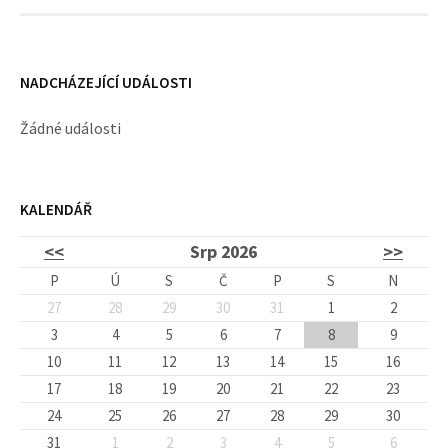
y
NADCHÁZEJÍCÍ UDÁLOSTI
Žádné události
KALENDÁŘ
<<
Srp 2026
>>
P
Ú
S
Č
P
S
N
27
28
29
30
31
1
2
3
4
5
6
7
8
9
10
11
12
13
14
15
16
17
18
19
20
21
22
23
24
25
26
27
28
29
30
31
1
2
3
4
5
6