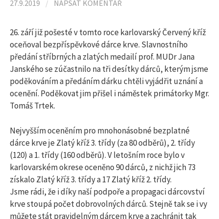
l
27.9.2019
/
NAPSAT KOMENTÁŘ
e
26. září již pošesté v tomto roce karlovarský Červený kříž
oceňoval bezpříspěvkové dárce krve. Slavnostního
předání stříbrných a zlatých medailí prof. MUDr Jana
d
Janského se zúčastnilo na tři desítky dárců, kterým jsme
poděkováním a předáním dárku chtěli vyjádřit uznání a
á
ocenění. Poděkovat jim přišel i náměstek primátorky Mgr.
Tomáš Trtek.
v
Nejvyšším oceněním pro mnohonásobné bezplatné
dárce krve je Zlatý kříž 3. třídy (za 80 odběrů), 2. třídy
á
(120) a 1. třídy (160 odběrů). V letošním roce bylo v
karlovarském okrese oceněno 90 dárců, z nichž jich 73
n
získalo Zlatý kříž 3. třídy a 17 Zlatý kříž 2. třídy.
Jsme rádi, že i díky naší podpoře a propagaci dárcovství
krve stoupá počet dobrovolných dárců. Stejně tak se i vy
í
můžete stát pravidelným dárcem krve a zachránit tak