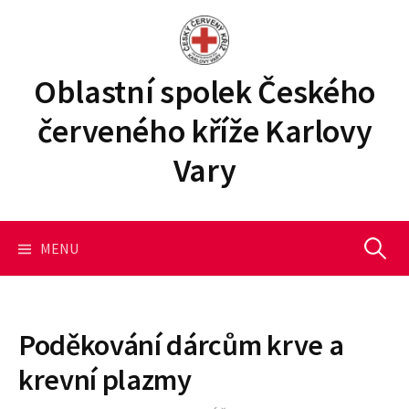
P
ř
e
j
Oblastní spolek Českého
í
červeného kříže Karlovy
t
k
Vary
o
b
s
a
MENU
V
h
u
y
w
e
Poděkování dárcům krve a
b
h
krevní plazmy
u