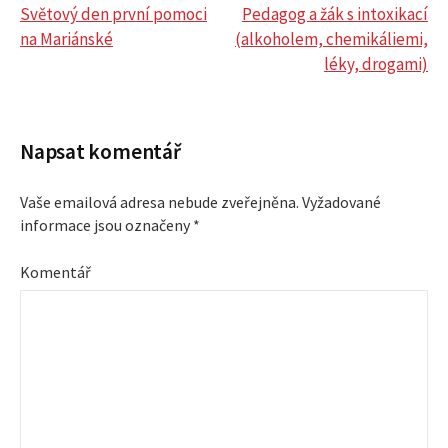
Světový den první pomoci
Pedagog a žák s intoxikací
na Mariánské
(alkoholem, chemikáliemi,
N
léky, drogami)
a
v
Napsat komentář
i
Vaše emailová adresa nebude zveřejněna.
Vyžadované
informace jsou označeny
*
g
Komentář
a
c
e
p