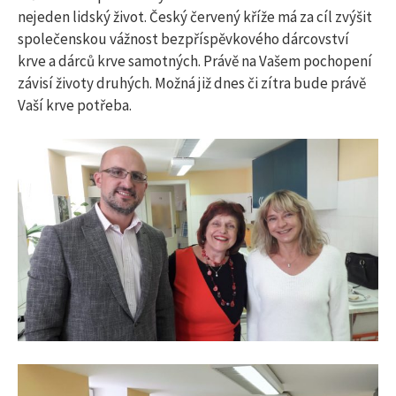
nejeden lidský život. Český červený kříže má za cíl zvýšit
společenskou vážnost bezpříspěvkového dárcovství
krve a dárců krve samotných. Právě na Vašem pochopení
závisí životy druhých. Možná již dnes či zítra bude právě
Vaší krve potřeba.