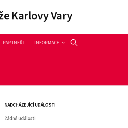
že Karlovy Vary
PARTNEŘI
INFORMACE
V
y
h
l
NADCHÁZEJÍCÍ UDÁLOSTI
e
Žádné události