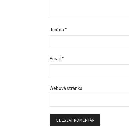
p
r
Jméno
*
o
p
Email
*
ř
í
Webová stránka
s
p