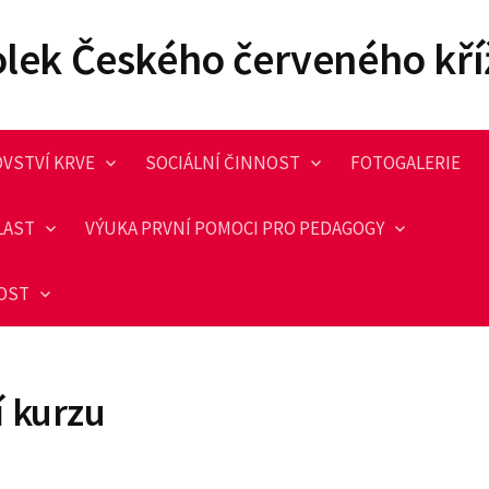
olek Českého červeného kří
VSTVÍ KRVE
SOCIÁLNÍ ČINNOST
FOTOGALERIE
LAST
VÝUKA PRVNÍ POMOCI PRO PEDAGOGY
NOST
 kurzu