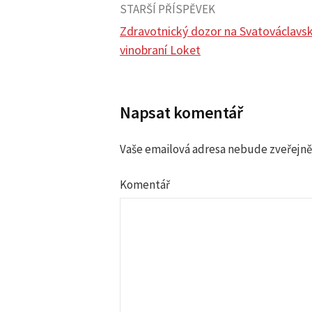
STARŠÍ PŘÍSPĚVEK
Zdravotnický dozor na Svatováclav
vinobraní Loket
N
a
Napsat komentář
v
Vaše emailová adresa nebude zveřejně
i
Komentář
g
a
c
e