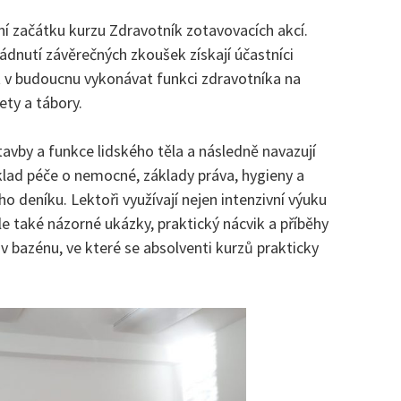
ní začátku kurzu Zdravotník zotavovacích akcí.
dnutí závěrečných zkoušek získají účastníci
 v budoucnu vykonávat funkci zdravotníka na
lety a tábory.
avby a funkce lidského těla a následně navazují
klad péče o nemocné, základy práva, hygieny a
 deníku. Lektoři využívají nejen intenzivní výuku
le také názorné ukázky, praktický nácvik a příběhy
 v bazénu, ve které se absolventi kurzů prakticky