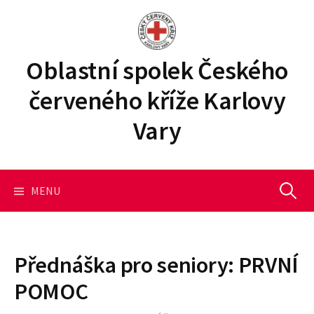
P
ř
e
j
Oblastní spolek Českého
í
červeného kříže Karlovy
t
k
Vary
o
b
s
a
MENU
V
h
u
y
w
e
Přednáška pro seniory: PRVNÍ
b
h
POMOC
u