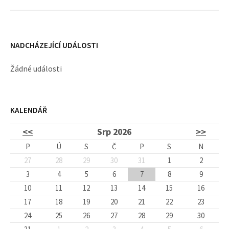
k
y
NADCHÁZEJÍCÍ UDÁLOSTI
Žádné události
KALENDÁŘ
<<
Srp 2026
>>
P
Ú
S
Č
P
S
N
27
28
29
30
31
1
2
3
4
5
6
7
8
9
10
11
12
13
14
15
16
17
18
19
20
21
22
23
24
25
26
27
28
29
30