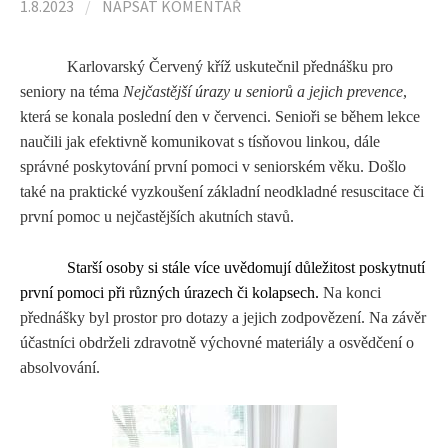
l
1.8.2023
/
NAPSAT KOMENTÁŘ
e
Karlovarský Červený kříž uskutečnil přednášku pro
seniory na téma
Nejčastější úrazy u seniorů a jejich prevence
,
která se konala poslední den v červenci. Senioři se během lekce
d
naučili jak efektivně komunikovat s tísňovou linkou, dále
správné poskytování první pomoci v seniorském věku. Došlo
á
také na praktické vyzkoušení základní neodkladné resuscitace či
první pomoc u nejčastějších akutních stavů.
v
Starší osoby si stále více uvědomují důležitost poskytnutí
první pomoci při různých úrazech či kolapsech.
Na konci
á
přednášky byl prostor pro dotazy a jejich zodpovězení. Na závěr
účastníci obdrželi zdravotně výchovné materiály
a osvědčení
o
n
absolvování.
í