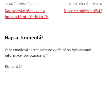
STARŠÍ PŘÍSPĚVEK
NOVĚJŠÍ PŘÍSPĚVEK
Karlovarské ošacovací a
Na co se můžete těšit?
humanitární středisko ČK
N
a
Napsat komentář
v
Vaše emailová adresa nebude zveřejněna.
Vyžadované
i
informace jsou označeny
*
g
Komentář
a
c
e