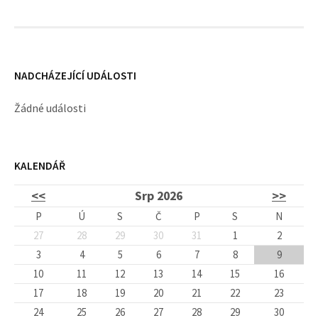
y
NADCHÁZEJÍCÍ UDÁLOSTI
Žádné události
KALENDÁŘ
<<
Srp 2026
>>
P
Ú
S
Č
P
S
N
27
28
29
30
31
1
2
3
4
5
6
7
8
9
10
11
12
13
14
15
16
17
18
19
20
21
22
23
24
25
26
27
28
29
30