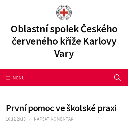
P
ř
e
j
Oblastní spolek Českého
í
červeného kříže Karlovy
t
k
Vary
o
b
s
a
MENU
V
h
u
y
w
e
První pomoc ve školské praxi
b
h
u
10.12.2018
/
NAPSAT KOMENTÁŘ