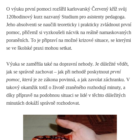
l
O výuku první pomoci rozšířil karlovarský Červený kříž svůj
120hodinový kurz nazvaný Studium pro asistenty pedagoga.
e
Jeho absolventi se naučili teoreticky i prakticky zvládnout první
pomoc, přičemž si vyzkoušeli nácvik na reálně namaskovaných
d
poraněních. To je připraví na možné krizové situace, se kterými
se ve školské praxi mohou setkat.
á
Výuka se zaměřila také na dopravní nehody. Je důležité vědět,
jak se správně zachovat – jak při nehodě poskytnout
první
v
pomoc, která
je ze zákona povinná, a jak zavolat záchranku. V
takový okamžik totiž o životě zraněného rozhodují minuty, a
á
díky přípravě na podobnou situaci se lidé v těchto důležitých
minutách dokáží správně rozhodovat.
n
í