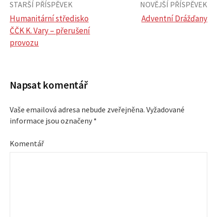
STARŠÍ PŘÍSPĚVEK
NOVĚJŠÍ PŘÍSPĚVEK
Humanitární středisko
Adventní Drážďany
ČČK K. Vary – přerušení
N
provozu
a
v
Napsat komentář
i
Vaše emailová adresa nebude zveřejněna.
Vyžadované
informace jsou označeny
*
g
Komentář
a
c
e
p