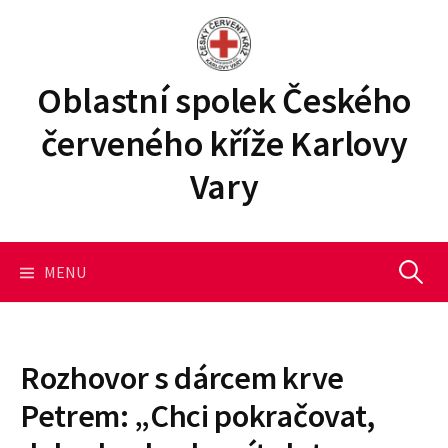
P
ř
e
j
Oblastní spolek Českého
í
červeného kříže Karlovy
t
k
Vary
o
b
s
a
MENU
V
h
u
y
w
e
Rozhovor s dárcem krve
b
h
Petrem: „Chci pokračovat,
u