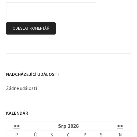
p
ě
v
k
y
NADCHÁZEJÍCÍ UDÁLOSTI
Žádné události
KALENDÁŘ
<<
Srp 2026
>>
P
Ú
S
Č
P
S
N