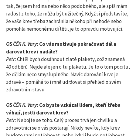
tak, že jsem hrdina nebo něco podobného, ale spíš mám
radost z toho, že můžu být užitečný. Když si představíte,
že vaše krev třeba zachránila někoho při nehodě nebo
pomohla nemocnému dítěti, je to opravdu motivující.
OS ČČK K. Vary
: Co vás motivuje pokračovat dál a
darovat krev i nadále?
Petr:
Chtěl bych dosáhnout zlaté plakety, což znamená
40 odběrů. Nejde ale jen o tu plaketu. Je to o tom pocitu,
že dělám něco smysluplného. Navíc darování krve je
zdravé – pomáhá to i mně udržovat si přehled o svém
zdravotním stavu.
OS ČČK K. Vary
: Co byste vzkázal lidem, kteří třeba
váhají, jestli darovat krev?
Petr:
Nebojte se toho. Celý proces trvá jen chvilku a
zdravotníci se o vás postarají. Nikdy nevíte, kdy krev
budete sami potřebovat, nebo kdy ji bude potřebovat