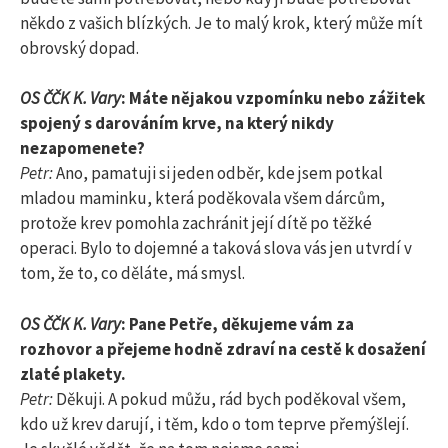
někdo z vašich blízkých. Je to malý krok, který může mít
obrovský dopad.
OS ČČK K. Vary
: Máte nějakou vzpomínku nebo zážitek
spojený s darováním krve, na který nikdy
nezapomenete?
Petr:
Ano, pamatuji si jeden odběr, kde jsem potkal
mladou maminku, která poděkovala všem dárcům,
protože krev pomohla zachránit její dítě po těžké
operaci. Bylo to dojemné a taková slova vás jen utvrdí v
tom, že to, co děláte, má smysl.
OS ČČK K. Vary
: Pane Petře, děkujeme vám za
rozhovor a přejeme hodně zdraví na cestě k dosažení
zlaté plakety.
Petr:
Děkuji. A pokud můžu, rád bych poděkoval všem,
kdo už krev darují, i těm, kdo o tom teprve přemýšlejí.