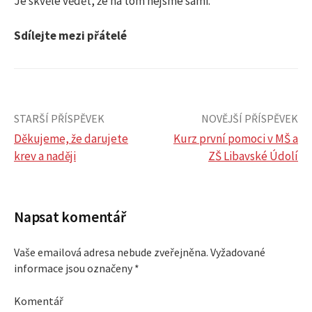
Je skvělé vědět, že na tom nejsme sami.
Sdílejte mezi přátelé
STARŠÍ PŘÍSPĚVEK
NOVĚJŠÍ PŘÍSPĚVEK
Děkujeme, že darujete
Kurz první pomoci v MŠ a
krev a naději
ZŠ Libavské Údolí
N
a
Napsat komentář
v
Vaše emailová adresa nebude zveřejněna.
Vyžadované
i
informace jsou označeny
*
g
Komentář