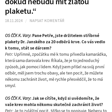
dokud nebudu mít zlatou
l
plaketu.“
e
18.11.2024
/
NAPSAT KOMENTÁŘ
d
OS ČČK K. Vary
: Pane Petře, jste držitelem stříbrné
plakety Dr. Janského za 20 odběrů krve. Co vás vedlo
á
k tomu, stát se dárcem?
Petr:
Upřímně, zpočátku mě k tomu přivedla kamarádka,
která sama darovala krev. Říkala, že je to jednoduchý
v
způsob, jak pomoci lidem. Když jsem přišel na svůj první
odběr, měl jsem trochu obavy, ale ten pocit, že můžete
á
někomu zachránit život, mě rychle přesvědčil, že to má
smysl.
n
OS ČČK K. Vary
: Jak se cítíte, když si uvědomíte, že
vaše krev mohla někomu skutečně zachránit život?
í
Petr:
Je to zvláštní pocit, těžko se to popisuje. Neberu to