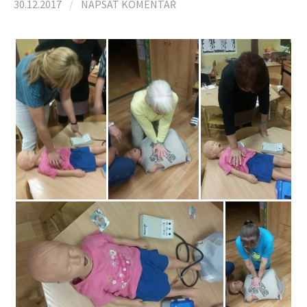
l
30.12.2017
/
NAPSAT KOMENTÁŘ
e
d
á
v
á
n
í