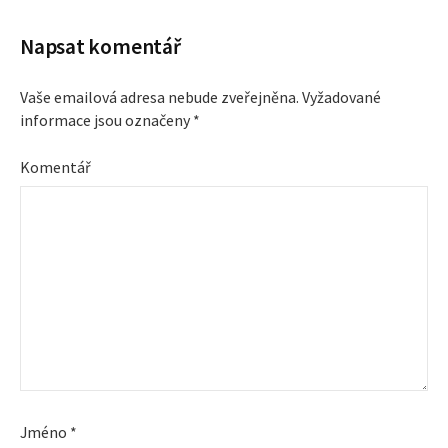
a
v
Napsat komentář
i
Vaše emailová adresa nebude zveřejněna.
Vyžadované
informace jsou označeny
*
g
Komentář
a
c
e
p
r
o
Jméno
*