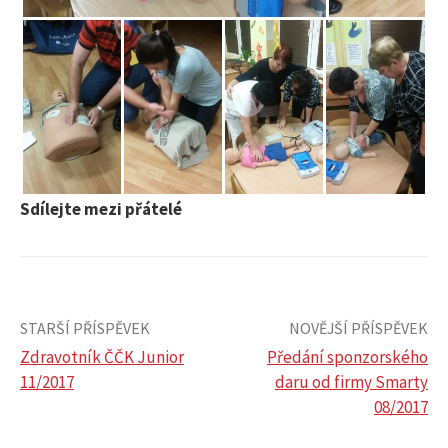
Sdílejte mezi přátelé
STARŠÍ PŘÍSPĚVEK
NOVĚJŠÍ PŘÍSPĚVEK
Zdravotník ČČK Junior
Předání sponzorského
11/2017
daru od firmy Smarty
N
08/2017