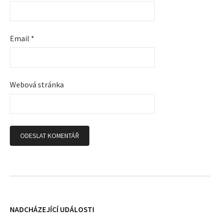
p
ř
Email
*
í
s
Webová stránka
p
ě
v
k
y
NADCHÁZEJÍCÍ UDÁLOSTI