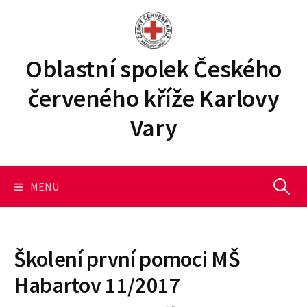
P
ř
e
j
Oblastní spolek Českého
í
červeného kříže Karlovy
t
k
Vary
o
b
s
a
MENU
V
h
u
y
w
e
Školení první pomoci MŠ
b
h
Habartov 11/2017
u