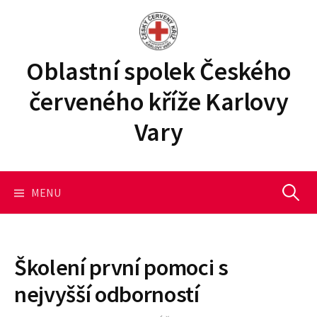
P
ř
e
j
Oblastní spolek Českého
í
červeného kříže Karlovy
t
k
Vary
o
b
s
a
MENU
V
h
u
y
w
e
Školení první pomoci s
b
h
nejvyšší odborností
u