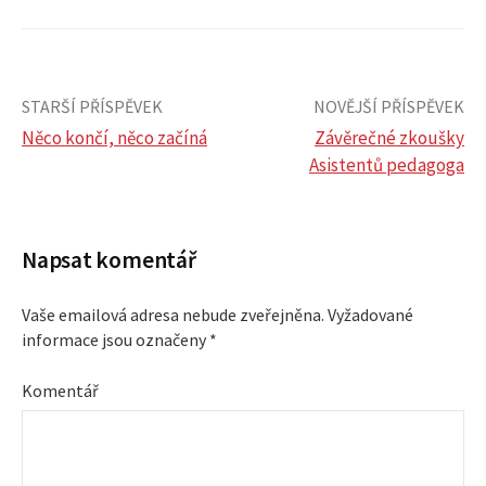
STARŠÍ PŘÍSPĚVEK
NOVĚJŠÍ PŘÍSPĚVEK
Něco končí, něco začíná
Závěrečné zkoušky
Asistentů pedagoga
N
a
Napsat komentář
v
Vaše emailová adresa nebude zveřejněna.
Vyžadované
i
informace jsou označeny
*
g
Komentář
a
c