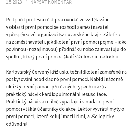
l
1.5.2023
/
NAPSAT KOMENTÁŘ
e
Podpořit profesní růst pracovníků ve vzdělávání
v oblasti první pomoci se rozhodl zaměstnavatel
v příspěvkové organizaci Karlovarského kraje. Záleželo
d
na zaměstnavateli, jak školení první pomoci pojme – jako
povinnou (nezajímavou) přednášku nebo zainvestuje do
á
spolku, který první pomoc školízážitkovou metodou.
Karlovarský Červený kříž uskutečnil školení zaměřené na
v
poskytování neodkladné první pomoci. Nabídl názorné
ukázky první pomoci při různých typech úrazů a
á
praktický nácvik kardiopulmonální resuscitace.
Praktický nácvik a reálně vypadající simulace první
n
pomoci vtáhla účastníky do akce. Lektor vyvrátil mýty o
první pomoci, které kolují mezi lidmi, a vše logicky
odůvodnil.
í