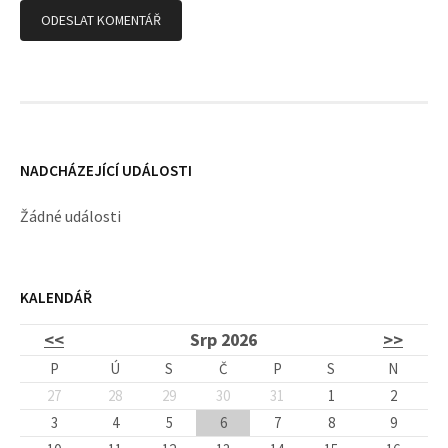
v
k
y
NADCHÁZEJÍCÍ UDÁLOSTI
Žádné události
KALENDÁŘ
<<
Srp 2026
>>
P
Ú
S
Č
P
S
N
27
28
29
30
31
1
2
3
4
5
6
7
8
9