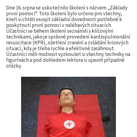
l
Dne 16. srpna se uskutečnilo školení s názvem „Základy
první pomoci“. Toto školení bylo určeno pro všechny,
kteří si chtěli osvojit základní dovednosti potřebné k
e
poskytnutí první pomoci v naléhavých situacích.
Účastníci se během školení seznámili s klíčovými
technikami, jako je správné provedení kardiopulmonální
d
resuscitace (KPR), ošetření zranění a zvládání krizových
situací, kdy je třeba rychle a efektivně zasáhnout.
Účastníci měli možnost vyzkoušet si všechny techniky na
á
figurínách a pod dohledem lektora si ujasnit případné
otázky.
v
á
n
í