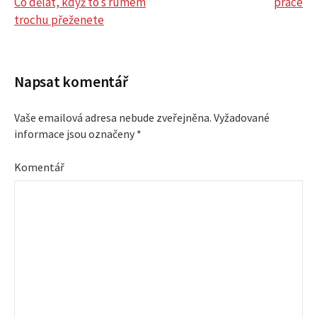
N
Co dělat, když to s rumem
práce
trochu přeženete
a
v
Napsat komentář
i
Vaše emailová adresa nebude zveřejněna.
Vyžadované
g
informace jsou označeny
*
a
Komentář
c
e
p
r