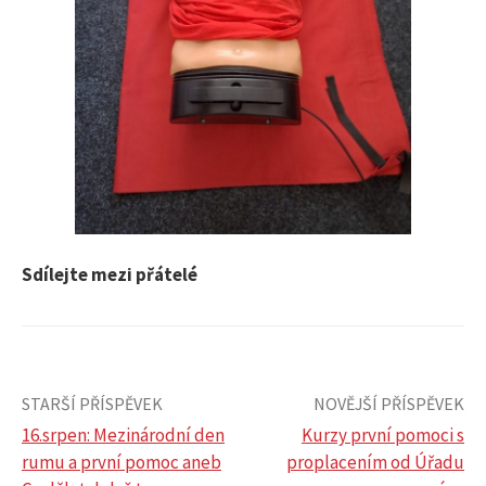
Sdílejte mezi přátelé
STARŠÍ PŘÍSPĚVEK
NOVĚJŠÍ PŘÍSPĚVEK
16.srpen: Mezinárodní den
Kurzy první pomoci s
rumu a první pomoc aneb
proplacením od Úřadu