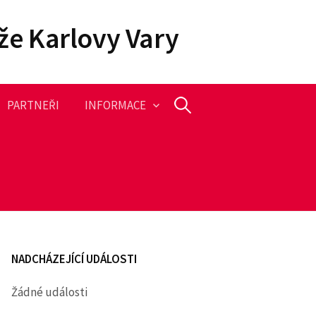
že Karlovy Vary
PARTNEŘI
INFORMACE
V
y
h
l
NADCHÁZEJÍCÍ UDÁLOSTI
e
Žádné události