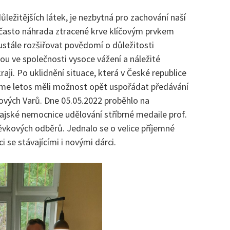
ůležitějších látek, je nezbytná pro zachování naší
e často náhrada ztracené krve klíčovým prvkem
eustále rozšiřovat povědomí o důležitosti
sou ve společnosti vysoce vážení a náležité
aji. Po uklidnění situace, která v České republice
jsme letos měli možnost opět uspořádat předávání
ových Varů. Dne 05.05.2022 proběhlo na
ajské nemocnice udělování stříbrné medaile prof.
vkových odběrů. Jednalo se o velice příjemné
i se stávajícími i novými dárci.