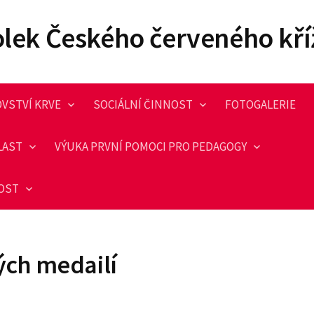
olek Českého červeného kří
VSTVÍ KRVE
SOCIÁLNÍ ČINNOST
FOTOGALERIE
LAST
VÝUKA PRVNÍ POMOCI PRO PEDAGOGY
NOST
ých medailí