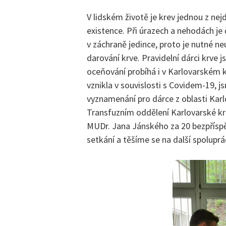
V lidském životě je krev jednou z nejd
existence. Při úrazech a nehodách j
v záchraně jedince, proto je nutné n
darování krve. Pravidelní dárci krve j
oceňování probíhá i v Karlovarském kr
vznikla v souvislosti s Covidem-19, 
vyznamenání pro dárce z oblasti Karl
Transfuzním oddělení Karlovarské kr
MUDr. Jana Jánského za 20 bezpříspě
setkání a těšíme se na další spoluprác