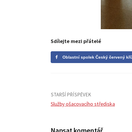
Sdílejte mezi přátelé
Oblastní spolek Český červený kří
STARŠÍ PŘÍSPĚVEK
Služby ošacovacího střediska
N
Napsat komentář