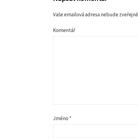
a
v
Vaše emailová adresa nebude zveřejně
i
Komentář
g
a
c
e
p
Jméno
*
r