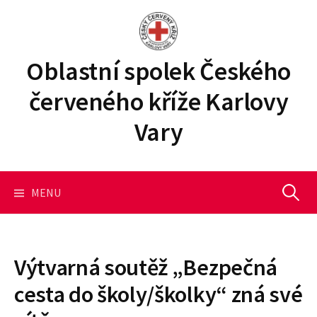
P
ř
e
j
Oblastní spolek Českého
í
červeného kříže Karlovy
t
k
Vary
o
b
s
a
MENU
V
h
u
y
w
e
Výtvarná soutěž „Bezpečná
b
h
cesta do školy/školky“ zná své
u