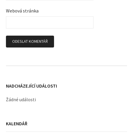
p
Webová stránka
ě
v
k
y
NADCHÁZEJÍCÍ UDÁLOSTI
Žádné události
KALENDÁŘ