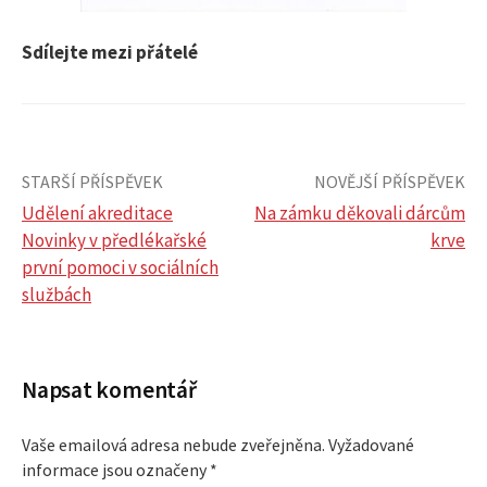
Sdílejte mezi přátelé
STARŠÍ PŘÍSPĚVEK
NOVĚJŠÍ PŘÍSPĚVEK
Udělení akreditace
Na zámku děkovali dárcům
Novinky v předlékařské
krve
N
první pomoci v sociálních
službách
a
v
Napsat komentář
i
Vaše emailová adresa nebude zveřejněna.
Vyžadované
g
informace jsou označeny
*