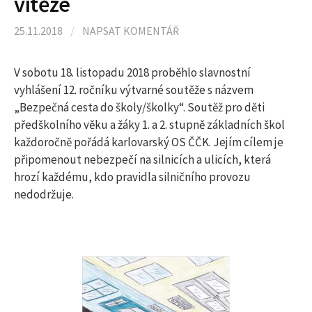
vítěze
l
25.11.2018
/
NAPSAT KOMENTÁŘ
e
V sobotu 18. listopadu 2018 proběhlo slavnostní
d
vyhlášení 12. ročníku výtvarné soutěže s názvem
„Bezpečná cesta do školy/školky“. Soutěž pro děti
předškolního věku a žáky 1. a 2. stupně základních škol
á
každoročně pořádá karlovarský OS ČČK. Jejím cílem je
připomenout nebezpečí na silnicích a ulicích, která
v
hrozí každému, kdo pravidla silničního provozu
nedodržuje.
á
n
í