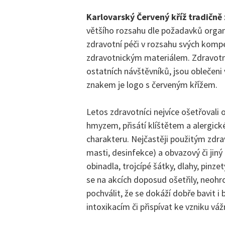
Karlovarský Červený kříž tradičně 
většího rozsahu dle požadavků organ
zdravotní péči v rozsahu svých kompe
zdravotnickým materiálem. Zdravotníc
ostatních návštěvníků, jsou obleče
znakem je logo s červeným křížem.
Letos zdravotníci nejvíce ošetřovali 
hmyzem, přisátí klíštětem a alergick
charakteru. Nejčastěji použitým zdra
masti, desinfekce) a obvazový či jiný
obinadla, trojcípé šátky, dlahy, pinze
se na akcích doposud ošetřily, neohr
pochválit, že se dokáží dobře bavit i
intoxikacím či přispívat ke vzniku vá