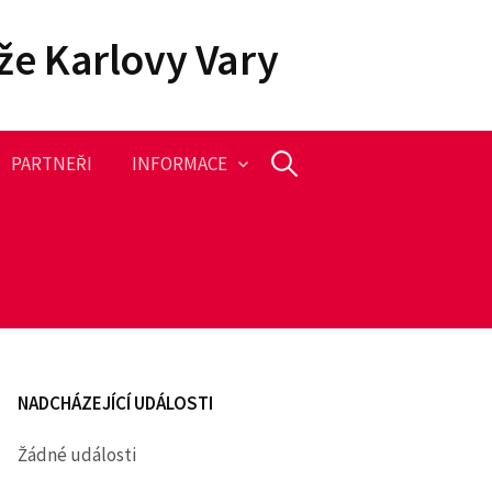
že Karlovy Vary
PARTNEŘI
INFORMACE
V
y
h
l
NADCHÁZEJÍCÍ UDÁLOSTI
e
Žádné události