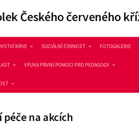
olek Českého červeného kří
VSTVÍ KRVE
SOCIÁLNÍ ČINNOST
FOTOGALERIE
LAST
VÝUKA PRVNÍ POMOCI PRO PEDAGOGY
NOST
í péče na akcích