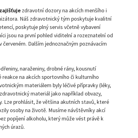
zajišťuje
zdravotní dozory na akcích menšího i
izátora. Náš zdravotnický tým poskytuje kvalitní
tencí, poskytuje plný servis včetně vybavení
i jsou na první pohled viditelní a rozeznatelní od
ni v červeném. Dalším jednoznačným poznávacím
odřeniny, naraženiny, drobné rány, kousnutí
é reakce na akcích sportovního či kulturního
votnickým materiálem byly léčivé přípravky (léky,
 zdravotnický materiál jako například obvazy,
ty. Lze prohlásit, že většina akutních stavů, které
ozily osoby na životě. Musíme návštěvníky akcí
 bez popíjení alkoholu, který může vést právě k
žných úrazů.