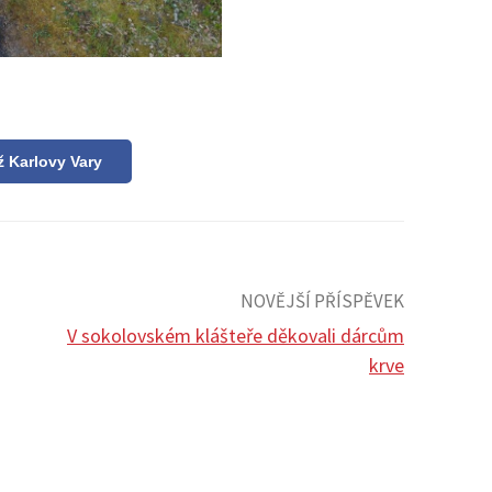
ž Karlovy Vary
NOVĚJŠÍ PŘÍSPĚVEK
V sokolovském klášteře děkovali dárcům
krve