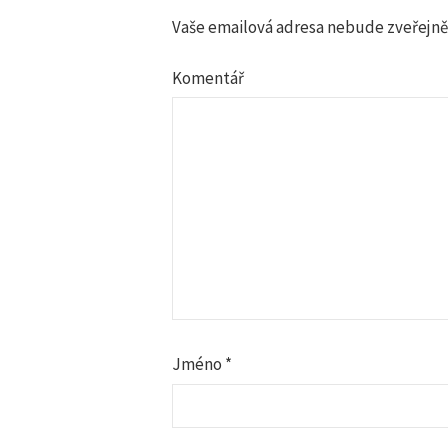
v
Vaše emailová adresa nebude zveřejně
i
Komentář
g
a
c
e
p
r
Jméno
*
o