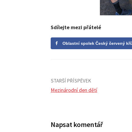
Sdílejte mezi přátelé
Oblastní spolek Český červený kří
STARŠÍ PŘÍSPĚVEK
Mezinárodní den dětí
N
a
Napsat komentář