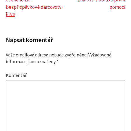
N
bezpříspěvkové dárcovství
pomoci
krve
a
v
Napsat komentář
i
Vaše emailová adresa nebude zveřejněna.
Vyžadované
g
informace jsou označeny
*
a
Komentář
c
e
p
r