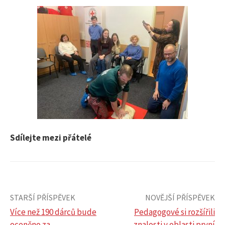
Sdílejte mezi přátelé
STARŠÍ PŘÍSPĚVEK
NOVĚJŠÍ PŘÍSPĚVEK
Více než 190 dárců bude
Pedagogové si rozšířili
oceněno za
znalosti v oblasti první