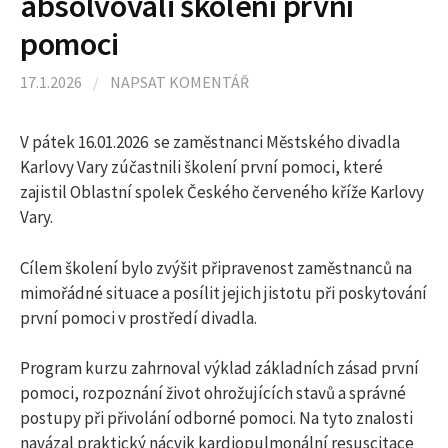
absolvovali školení první
l
pomoci
e
17.1.2026
/
NAPSAT KOMENTÁŘ
d
V pátek 16.01.2026 se zaměstnanci Městského divadla
Karlovy Vary zúčastnili školení první pomoci, které
á
zajistil Oblastní spolek Českého červeného kříže Karlovy
Vary.
v
Cílem školení bylo zvýšit připravenost zaměstnanců na
mimořádné situace a posílit jejich jistotu při poskytování
á
první pomoci v prostředí divadla.
n
Program kurzu zahrnoval výklad základních zásad první
pomoci, rozpoznání život ohrožujících stavů a správné
postupy při přivolání odborné pomoci. Na tyto znalosti
í
navázal praktický nácvik kardiopulmonální resuscitace