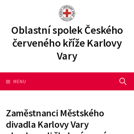
P
ř
e
j
Oblastní spolek Českého
í
červeného kříže Karlovy
t
k
Vary
o
b
s
a
MENU
V
h
u
y
w
e
Zaměstnanci Městského
b
h
divadla Karlovy Vary
u