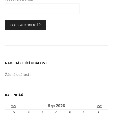
p
ě
v
k
y
NADCHÁZEJÍCÍ UDÁLOSTI
Žádné události
KALENDÁŘ
<<
Srp 2026
>>
P
Ú
S
Č
P
S
N