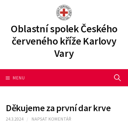
P
ř
e
j
Oblastní spolek Českého
í
červeného kříže Karlovy
t
k
Vary
o
b
s
a
MENU
V
h
u
y
w
e
Děkujeme za první dar krve
b
h
u
24.3.2024
/
NAPSAT KOMENTÁŘ