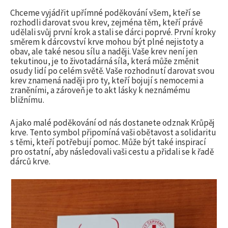
l
Chceme vyjádřit upřímné poděkování všem, kteří se
rozhodli darovat svou krev, zejména těm, kteří právě
udělali svůj první krok a stali se dárci poprvé. První kroky
e
směrem k dárcovství krve mohou být plné nejistoty a
obav, ale také nesou sílu a naději. Vaše krev není jen
tekutinou, je to životadárná síla, která může změnit
d
osudy lidí po celém světě. Vaše rozhodnutí darovat svou
krev znamená naději pro ty, kteří bojují s nemocemi a
zraněními, a zároveň je to akt lásky k neznámému
á
bližnímu.
A jako malé poděkování od nás dostanete odznak Krůpěj
v
krve. Tento symbol připomíná vaši obětavost a solidaritu
s těmi, kteří potřebují pomoc. Může být také inspirací
pro ostatní, aby následovali vaši cestu a přidali se k řadě
á
dárců krve.
n
í