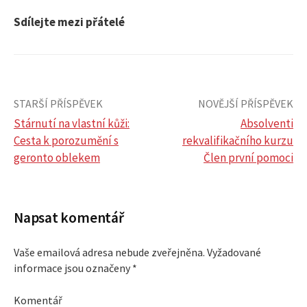
Sdílejte mezi přátelé
STARŠÍ PŘÍSPĚVEK
NOVĚJŠÍ PŘÍSPĚVEK
Stárnutí na vlastní kůži:
Absolventi
Cesta k porozumění s
rekvalifikačního kurzu
N
geronto oblekem
Člen první pomoci
a
v
Napsat komentář
i
Vaše emailová adresa nebude zveřejněna.
Vyžadované
informace jsou označeny
*
g
Komentář