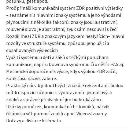
posunků, gest apod.
Proč přináší komunikační systém ZDŘ pozitivní výsledky
– seznámení s hlavními znaky systému a jeho výhodami
plynoucími z několika faktorů: znaky jsou ilustrativní,
mluvené slovo je abstraktní, zvuk sám nesouvisí s řečí
Rozdíl mezi ZDŘ a znakovým jazykem neslyšících– hlavní
rozdíly ve struktuře systému, způsobu jeho užití a
dosahovaných výsledcích
Využití systému u dětí a žáků s těžkými poruchami
komunikace, např. u Downova syndromu či u dětí s PAS aj.
Metodická doporučení k výuce, kdy s výukou ZDŘ začít,
kolik času nácvik zabere.
Praktický nácvik jednotlivých znaků. Frekventanti budou
mít k dispozici učebnici s vyobrazením jednotlivých
znaků a správné předvedení jim bude ukázáno.
Ukázky pomůcek, komunikačních slovníků, nácvik
říkánek a vět pomocí znaků apod. Videozáznamy
Dotazy a diskuze k tématu