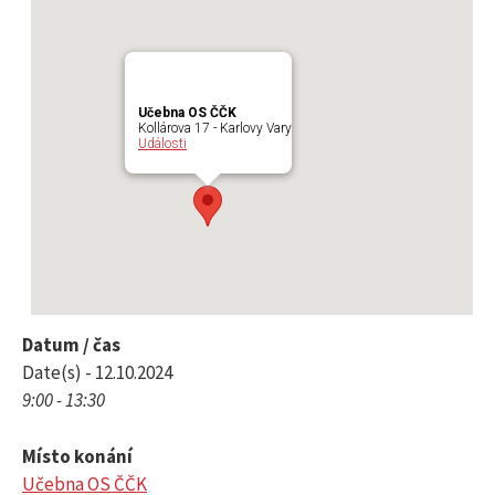
l
e
Učebna OS ČČK
Kollárova 17 - Karlovy Vary
d
Události
á
v
á
Datum / čas
Date(s) - 12.10.2024
9:00 - 13:30
n
Místo konání
í
Učebna OS ČČK