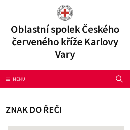
P
ř
e
j
Oblastní spolek Českého
í
červeného kříže Karlovy
t
k
Vary
o
b
s
a
MENU
V
h
u
y
w
e
ZNAK DO ŘEČI
b
h
u