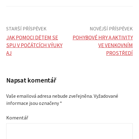
STARŠÍ PŘÍSPĚVEK
NOVĚJŠÍ PŘÍSPĚVEK
JAK POMOCI DĚTEM SE
POHYBOVÉ HRY A AKTIVITY
SPU V POČÁTCÍCH VÝUKY
VE VENKOVNÍM
N
AJ
PROSTŘEDÍ
a
v
Napsat komentář
i
Vaše emailová adresa nebude zveřejněna.
Vyžadované
informace jsou označeny
*
g
Komentář
a
c