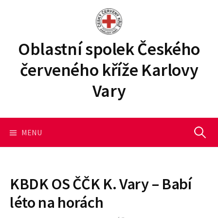
P
ř
e
j
Oblastní spolek Českého
í
červeného kříže Karlovy
t
k
Vary
o
b
s
a
MENU
V
h
u
y
w
e
KBDK OS ČČK K. Vary – Babí
b
h
léto na horách
u