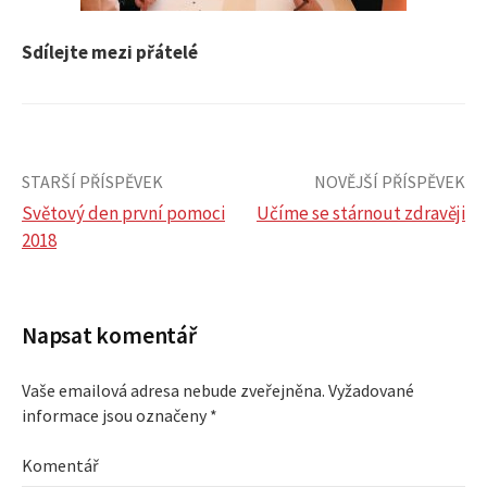
Sdílejte mezi přátelé
STARŠÍ PŘÍSPĚVEK
NOVĚJŠÍ PŘÍSPĚVEK
Světový den první pomoci
Učíme se stárnout zdravěji
2018
N
a
Napsat komentář
v
Vaše emailová adresa nebude zveřejněna.
Vyžadované
i
informace jsou označeny
*
g
Komentář