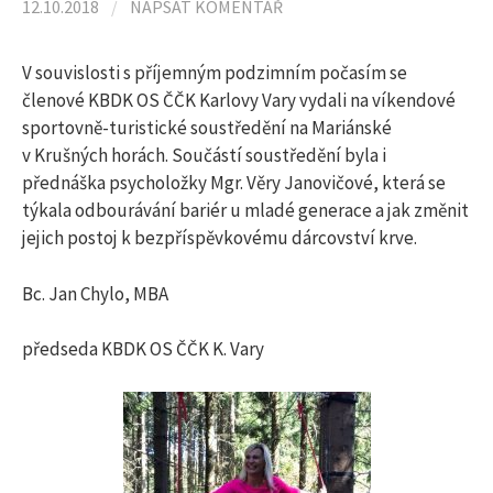
l
12.10.2018
/
NAPSAT KOMENTÁŘ
e
V souvislosti s příjemným podzimním počasím se
členové KBDK OS ČČK Karlovy Vary vydali na víkendové
sportovně-turistické soustředění na Mariánské
d
v Krušných horách. Součástí soustředění byla i
přednáška psycholožky Mgr. Věry Janovičové, která se
á
týkala odbourávání bariér u mladé generace a jak změnit
jejich postoj k bezpříspěvkovému dárcovství krve.
v
Bc. Jan Chylo, MBA
á
předseda KBDK OS ČČK K. Vary
n
í