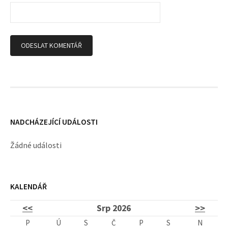
p
ě
v
k
y
NADCHÁZEJÍCÍ UDÁLOSTI
Žádné události
KALENDÁŘ
<<
Srp 2026
>>
P
Ú
S
Č
P
S
N