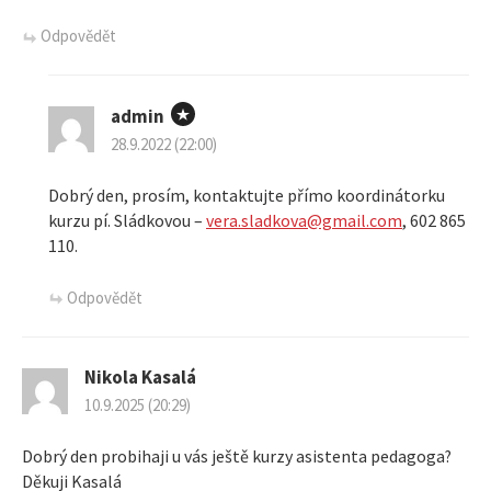
e
Odpovědět
p
admin
r
28.9.2022 (22:00)
o
Dobrý den, prosím, kontaktujte přímo koordinátorku
p
kurzu pí. Sládkovou –
vera.sladkova@gmail.com
, 602 865
110.
ř
Odpovědět
í
s
Nikola Kasalá
10.9.2025 (20:29)
p
Dobrý den probihaji u vás ještě kurzy asistenta pedagoga?
ě
Děkuji Kasalá