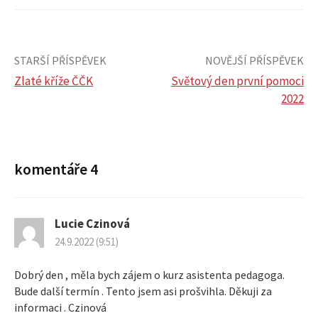
STARŠÍ PŘÍSPĚVEK
NOVĚJŠÍ PŘÍSPĚVEK
Zlaté kříže ČČK
Světový den první pomoci
2022
N
a
komentáře 4
v
i
Lucie Czinová
g
24.9.2022 (9:51)
a
Dobrý den , měla bych zájem o kurz asistenta pedagoga.
Bude další termín . Tento jsem asi prošvihla. Děkuji za
c
informaci . Czinová