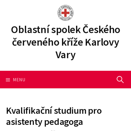
P
ř
e
j
Oblastní spolek Českého
í
červeného kříže Karlovy
t
k
Vary
o
b
s
a
MENU
V
h
u
y
w
e
Kvalifikační studium pro
b
h
asistenty pedagoga
u