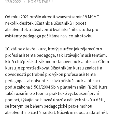
l
12.9.2022
/
KOMENTÁŘE 4
e
Od roku 2021 prošlo akreditovanými semináři MŠMT
několik desítek účastnic a účastníků. I počet
absolventek a absolventů kvalifikačního studia pro
d
asistenty pedagoga počítáme na více jak stovku.
á
10. září se otevřel kurz, který je určen jak zájemcům o
profesi asistenta pedagoga, tak i stávajícím asistentům,
kteří chtějí získat zákonem stanovenou kvalifikaci. Cílem
v
kurzu je zprostředkovat účastníkům kurzu znalosti a
dovednosti potřebné pro výkon profese asistenta
á
pedagoga – absolvent získává příslušnou kvalifikaci
podle zákona č. 563/2004 Sb. v platném znění (§ 20). Kurz
n
také rozšíříme o teorii a praktické vyzkoušení první
pomoci, týkající se hlavně úrazů a náhlých stavů u dětí,
se kterými se během pedagogické praxe mohou
í
absolventi nejčastěji setkat. Nácvik je nepostradatelný k