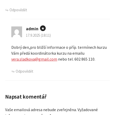
v
Odpovědět
k
y
admin
17.9.2025 (18:11)
Dobrý den,pro bližší informace o příp. termínech kurzu
Vám předá koordinátorka kurzu na emailu
vera.sladkova@gmail.com
nebo tel. 602 865 110.
Odpovědět
Napsat komentář
Vaše emailová adresa nebude zveřejněna.
Vyžadované