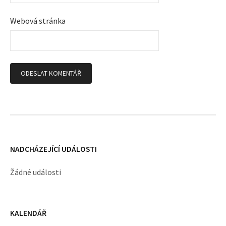
p
Webová stránka
ě
v
k
y
NADCHÁZEJÍCÍ UDÁLOSTI
Žádné události
KALENDÁŘ