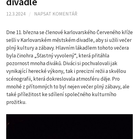
divadle
l
12.3.2024
/
NAPSAT KOMENTÁŘ
e
Dne 11. března se členové karlovarského Červeného kříže
d
sešli v Karlovarském městském divadle, aby si užili večer
plný kultury a zábavy. Hlavním lákadlem tohoto večera
byla činohra „Šťastný vyvolený“, která přitáhla
á
pozornost mnoha diváků. Diváci si pochvalovali jak
vynikající herecké výkony, tak i precizní režii a skvělou
v
scénografii, která dokreslovala atmosféru děje. Pro
mnohé z přítomných to byl nejen večer plný zábavy, ale
také příležitost ke sdílení společného kulturního
á
prožitku.
n
í