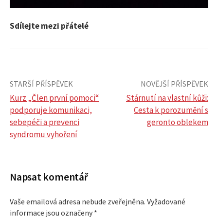
Sdílejte mezi přátelé
STARŠÍ PŘÍSPĚVEK
NOVĚJŠÍ PŘÍSPĚVEK
Kurz „Člen první pomoci“
Stárnutí na vlastní kůži:
podporuje komunikaci,
Cesta k porozumění s
N
sebepéči a prevenci
geronto oblekem
syndromu vyhoření
a
v
Napsat komentář
i
Vaše emailová adresa nebude zveřejněna.
Vyžadované
g
informace jsou označeny
*