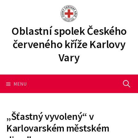
P
ř
e
j
Oblastní spolek Českého
í
červeného kříže Karlovy
t
k
Vary
o
b
s
a
MENU
V
h
u
y
w
e
„Šťastný vyvolený“ v
b
h
Karlovarském městském
u