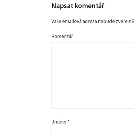
a
Napsat komentář
v
Vaše emailová adresa nebude zveřejně
i
Komentář
g
a
c
e
p
r
Jméno
*