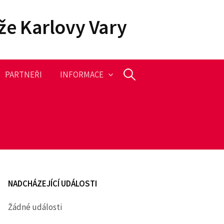
že Karlovy Vary
PARTNEŘI
INFORMACE
V
y
h
l
NADCHÁZEJÍCÍ UDÁLOSTI
e
Žádné události