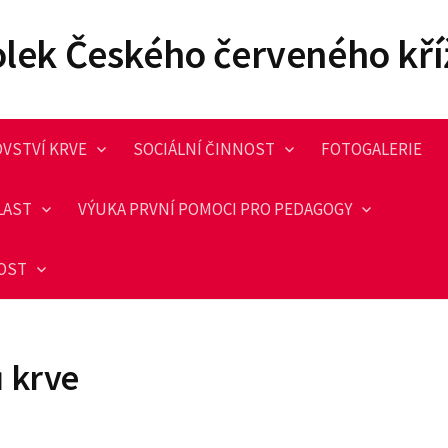
olek Českého červeného kří
VSTVÍ KRVE
SOCIÁLNÍ ČINNOST
FOTOGALERIE
LAST
VÝUKA PRVNÍ POMOCI PRO PEDAGOGY
NOST
 krve