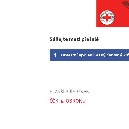
Sdílejte mezi přátelé
Oblastní spolek Český červený kří
STARŠÍ PŘÍSPĚVEK
ČČK na OBROKU
N