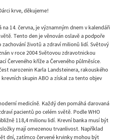
Dárci krve, děkujeme!
á na 14. června, je významným dnem v kalendáři
světě. Tento den je věnován oslavě a podpoře
 zachování životů a zdraví milionů lidí. Světový
uznán v roce 2004 Světovou zdravotnickou
ací Červeného kříže a Červeného půlměsíce.
čest narozenin Karla Landsteinera, rakouského
m krevních skupin ABO a získal za tento objev
 v moderní medicíně. Každý den pomáhá darovaná
 zdraví pacientů po celém světě. Podle WHO
bližně 118,4 milionu lidí. Krevní banka musí být
 složky mají omezenou trvanlivost. Například
pět dní, zatímco červené krvinky mohou být