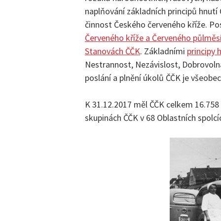
naplňování základních principů hnutí
činnost Českého červeného kříže. Po
Červeného kříže a Červeného půlměs
Stanovách ČČK
. Základními
principy 
Nestrannost, Nezávislost, Dobrovoln
poslání a plnění úkolů ČČK je všeobe
K 31.12.2017 měl ČČK celkem 16.758 
skupinách ČČK v 68 Oblastních spolcí