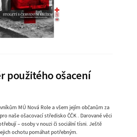
r použitého ošacení
ovníkům MÚ Nová Role a všem jejím občanům za
pro naše ošacovací středisko ČČK . Darované věci
otřebují – osoby v nouzi či sociální tísni. Ještě
ejich ochotu pomáhat potřebným.