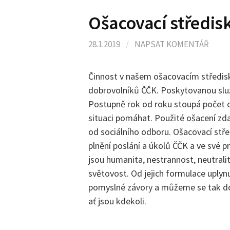
Ošacovací středis
28.1.2019
/
NAPSAT KOMENTÁŘ
Činnost v našem ošacovacím středisk
dobrovolníků ČČK. Poskytovanou služ
Postupně rok od roku stoupá počet oso
situaci pomáhat. Použité ošacení z
od sociálního odboru. Ošacovací stř
plnění poslání a úkolů ČČK a ve své p
jsou humanita, nestrannost, neutralit
světovost. Od jejich formulace uplynul
pomyslné závory a můžeme se tak dos
ať jsou kdekoli.