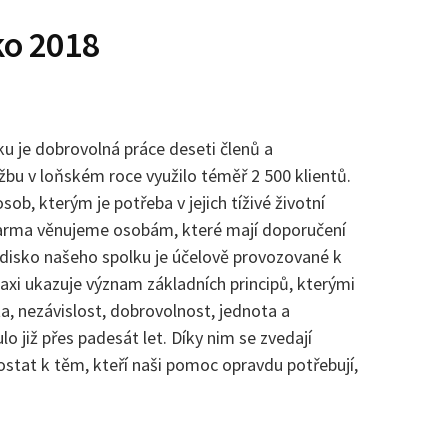
ko 2018
u je dobrovolná práce deseti členů a
bu v loňském roce využilo téměř 2 500 klientů.
b, kterým je potřeba v jejich tíživé životní
darma věnujeme osobám, které mají doporučení
edisko našeho spolku je účelově provozované k
raxi ukazuje význam základních principů, kterými
a, nezávislost, dobrovolnost, jednota a
o již přes padesát let. Díky nim se zvedají
tat k těm, kteří naši pomoc opravdu potřebují,