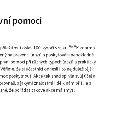
vní pomoci
příležitosti oslav 100. výročí vzniku ČSČK zdarma
řený na prevenci úrazů a poskytování neodkladné
první pomoci při různých typech úrazů a praktický
ěříme, že si účastníci odnesli i to nejdůležitější:
omoc poskytnout. Akce tak snad splnila svůj účel a
rovnali, s jakými znalostmi lidé k nám přišli a s
asné, že pořádat takové akce má smysl.