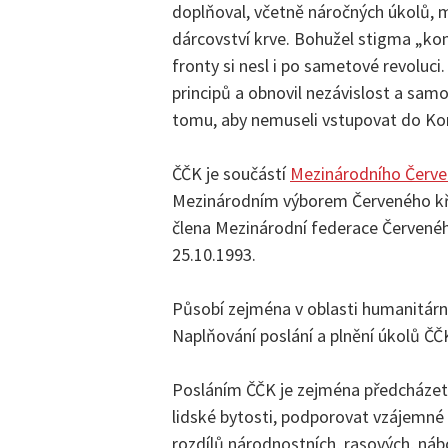
doplňoval, včetně náročných úkolů, m
dárcovství krve. Bohužel stigma „ko
fronty si nesl i po sametové revoluc
principů a obnovil nezávislost a samo
tomu, aby nemuseli vstupovat do Komu
ČČK je součástí
Mezinárodního Červe
Mezinárodním výborem Červeného kříž
člena Mezinárodní federace Červeného
25.10.1993.
Působí zejména v oblasti humanitární
Naplňování poslání a plnění úkolů ČČ
Posláním ČČK je zejména předcházet a
lidské bytosti, podporovat vzájemné 
rozdílů národnostních, rasových, nábo