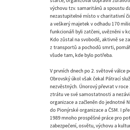
starce, organizoval dopravní zdravotn
výchovu tzv. samaritánů a spoustu da
nezastupitelné místo v charitativní 
a veškerý majetek v odhadu 170 mili
funkcionáři byli zatčeni, uvězněni v 
Kdo zůstal na svobodě, aktivně se za
z transportů a pochodů smrti, pomá
všude tam, kde bylo potřeba.
V prvních dnech po 2. světové válce p
Obrovský úkol však čekal Pátrací slu
nezvěstných. Únorový převrat v roce
ztrátu ve své samostatnosti a nezávi
organizace a začleněn do jednotné Ná
do Pionýrské organizace a ČSM. I př
1989 mnoho prospěšné práce pro potřeb
zabezpečení, osvětu, výchovu a kultu