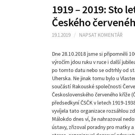
1919 – 2019: Sto l
Českého červenéh
19.1.2019
/
NAPSAT KOMENTÁŘ
Dne 28.10.2018 jsme si připomněli 10
výročím jdou ruku v ruce i další jubil
po tomto datu nebo se odtrhly od stá
Uherska. Ne jinak tomu bylo u Vlaste
součástí Rakouské společnosti Červe
Československého červeného kříže (Č
předsedkyní ČSČK v letech 1919-1938 
vyvíjela tato organizace rozsáhlou zdr
Málokdo dnes ví, že nahrazoval nedos
ústavy, zřizoval poradny pro matky a d