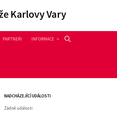
že Karlovy Vary
PARTNEŘI
INFORMACE
V
y
h
l
NADCHÁZEJÍCÍ UDÁLOSTI
e
Žádné události