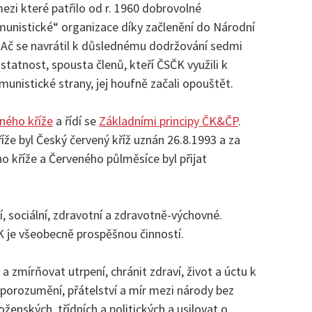
ezi které patřilo od r. 1960 dobrovolné
munistické“ organizace díky začlenění do Národní
i. Ač se navrátil k důslednému dodržování sedmi
statnost, spousta členů, kteří ČSČK využili k
nistické strany, jej houfně začali opouštět.
ného kříže
a řídí se
Základními principy ČK&ČP
.
e byl Český červený kříž uznán 26.8.1993 a za
 kříže a Červeného půlměsíce byl přijat
, sociální, zdravotní a zdravotně-výchovné.
K je všeobecně prospěšnou činností.
 zmírňovat utrpení, chránit zdraví, život a úctu k
porozumění, přátelství a mír mezi národy bez
ženských, třídních a politických a usilovat o