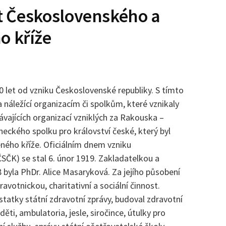
et Československého a
o kříže
0 let od vzniku Československé republiky. S tímto
ea náležící organizacím či spolkům, které vznikaly
vajících organizací vzniklých za Rakouska –
neckého spolku pro království české, který byl
ného kříže. Oficiálním dnem vzniku
SČK) se stal 6. únor 1919. Zakladatelkou a
byla PhDr. Alice Masaryková. Za jejího působení
avotnickou, charitativní a sociální činnost.
tatky státní zdravotní zprávy, budoval zdravotní
ěti, ambulatoria, jesle, siročince, útulky pro