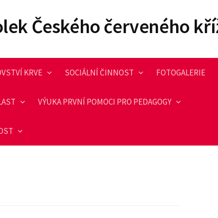
olek Českého červeného kří
VSTVÍ KRVE
SOCIÁLNÍ ČINNOST
FOTOGALERIE
LAST
VÝUKA PRVNÍ POMOCI PRO PEDAGOGY
NOST