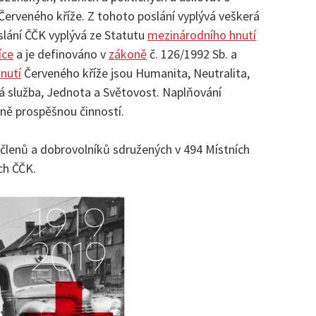
 Červeného kříže. Z tohoto poslání vyplývá veškerá
slání ČČK vyplývá ze Statutu
mezinárodního hnutí
íce
a je definováno v
zákoně
č. 126/1992 Sb. a
hnutí
Červeného kříže jsou Humanita, Neutralita,
á služba, Jednota a Světovost. Naplňování
cně prospěšnou činností.
členů a dobrovolníků sdružených v 494 Místních
ch ČČK.