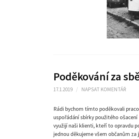
Poděkování za sbě
17.1.2019
/
NAPSAT KOMENTÁŘ
Rádi bychom tímto poděkovali prac
uspořádání sbírky použitého ošacení 
využijí naši klienti, kteří to opravdu p
jednou děkujeme všem občanům za j