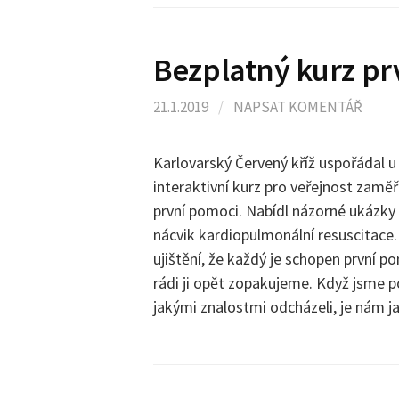
Bezplatný kurz pr
21.1.2019
/
NAPSAT KOMENTÁŘ
Karlovarský Červený kříž uspořádal u 
interaktivní kurz pro veřejnost zamě
první pomoci. Nabídl názorné ukázky 
nácvik kardiopulmonální resuscitace. V
ujištění, že každý je schopen první p
rádi ji opět zopakujeme. Když jsme po
jakými znalostmi odcházeli, je nám j